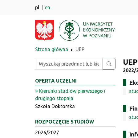
pl
en
Strona główna
UEP
UEP
Wpisz szukaną frazę
2022/2
OFERTA UCZELNI
Ek
Kierunki studiów pierwszego i
stu
drugiego stopnia
Szkoła Doktorska
Fin
stu
ROZPOCZĘCIE STUDIÓW
2026/2027
Inf