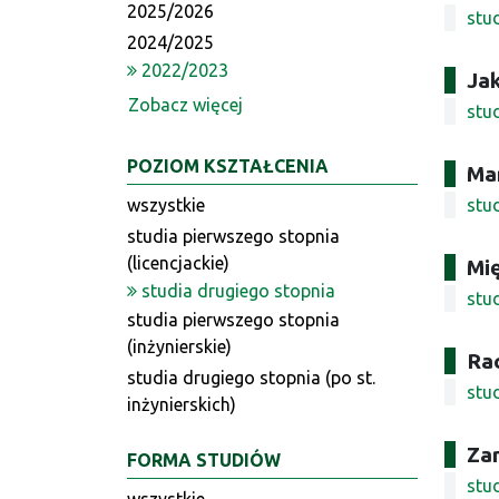
2025/2026
stu
2024/2025
2022/2023
Jak
Zobacz więcej
stu
POZIOM KSZTAŁCENIA
Ma
wszystkie
stu
studia pierwszego stopnia
(licencjackie)
Mi
studia drugiego stopnia
stu
studia pierwszego stopnia
(inżynierskie)
Ra
studia drugiego stopnia (po st.
stu
inżynierskich)
Za
FORMA STUDIÓW
stu