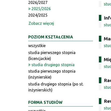
2026/2027
stu
2025/2026
2024/2025
Inf
Zobacz więcej
stu
POZIOM KSZTAŁCENIA
Ma
wszystkie
stu
studia pierwszego stopnia
(licencjackie)
Mi
studia drugiego stopnia
stu
studia pierwszego stopnia
(inżynierskie)
Ra
studia drugiego stopnia (po st.
stu
inżynierskich)
Re
FORMA STUDIÓW
stu