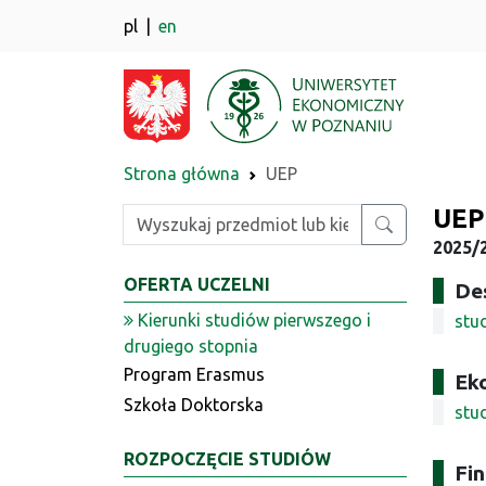
pl
en
Strona główna
UEP
UEP
Wpisz szukaną frazę
2025/2
OFERTA UCZELNI
Des
Kierunki studiów pierwszego i
stu
drugiego stopnia
Program Erasmus
Ek
Szkoła Doktorska
stu
ROZPOCZĘCIE STUDIÓW
Fin