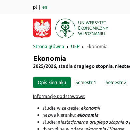
pl
en
Strona główna
UEP
Ekonomia
Kierunek
Ekonomia
2025/2026, studia drugiego stopnia, niesta
Opis kierunku
Semestr 1
Semestr 2
Informacje podstawowe:
studia w zakresie:
ekonomii
nazwa kierunku:
ekonomia
studia: n
iestacjonarne drugiego stopnia o
dyscyplina wiodąca: e
konomia i finanse