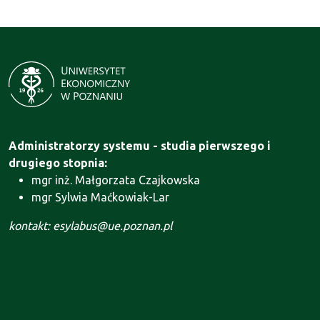
Administratorzy systemu - studia pierwszego i
drugiego stopnia:
mgr inż. Małgorzata Czajkowska
mgr Sylwia Maćkowiak-Lar
kontakt: esylabus@ue.poznan.pl
Administrator systemu - Szkoła Doktorska:
mgr Agnieszka Motała
kontakt: szkola.doktorska@ue.poznan.pl