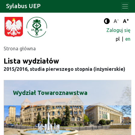
Sylabus UEP
-
+
Standard
Stan
A
A
Tryb zwięks
Zaloguj się
pl
en
Strona główna
Lista wydziałów
2015/2016, studia pierwszego stopnia (inżynierskie)
Wydział Towaroznawstwa