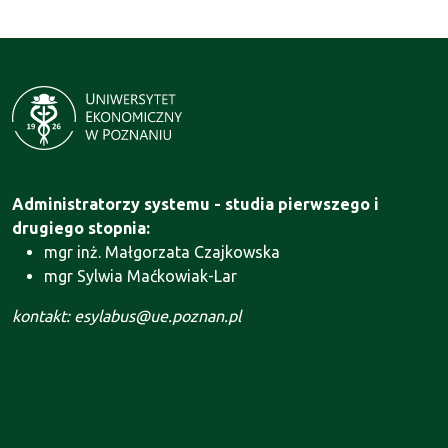
Administratorzy systemu - studia pierwszego i
drugiego stopnia:
mgr inż. Małgorzata Czajkowska
mgr Sylwia Maćkowiak-Lar
kontakt: esylabus@ue.poznan.pl
Administrator systemu - Szkoła Doktorska:
mgr Agnieszka Motała
kontakt: szkola.doktorska@ue.poznan.pl