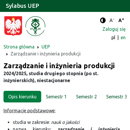
Sylabus UEP
-
+
Standard
Stan
A
A
Tryb zwięks
Zaloguj się
pl
en
Strona główna
UEP
Zarządzanie i inżynieria produkcji
Kierunek
Zarządzanie i inżynieria produkcji
2024/2025, studia drugiego stopnia (po st.
inżynierskich), niestacjonarne
Opis kierunku
Semestr 1
Semestr 2
Semestr 3
Informacje podstawowe:
studia w zakresie:
nauk o jakości
nazwa kierunku:
zarządzanie i inżynieria