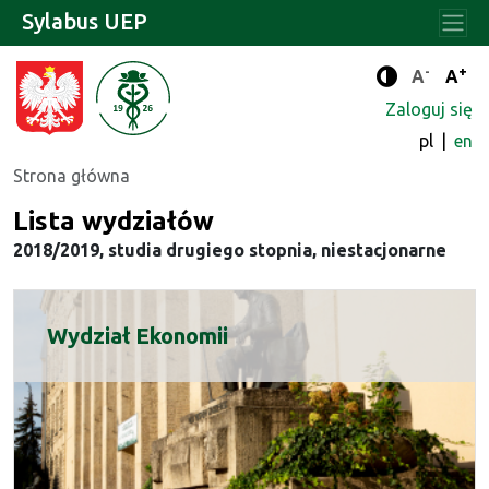
Sylabus UEP
-
+
Standard
Stan
A
A
Tryb zwięks
Zaloguj się
pl
en
Strona główna
Lista wydziałów
2018/2019, studia drugiego stopnia, niestacjonarne
Wydział Ekonomii