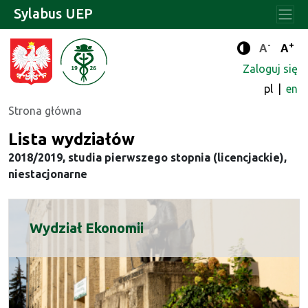
Sylabus UEP
-
+
Standard
Stan
A
A
Tryb zwięks
Zaloguj się
pl
en
Strona główna
Lista wydziałów
2018/2019, studia pierwszego stopnia (licencjackie),
niestacjonarne
Wydział Ekonomii