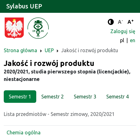
Sylabus UEP
-
+
Standard
Stan
A
A
Tryb zwięks
Zaloguj się
pl
en
Strona główna
UEP
Jakość i rozwój produktu
Kierunek
Jakość i rozwój produktu
2020/2021, studia pierwszego stopnia (licencjackie),
niestacjonarne
Semestr 1
Semestr 2
Semestr 3
Semestr 4
Lista przedmiotów - Semestr zimowy, 2020/2021
Chemia ogólna