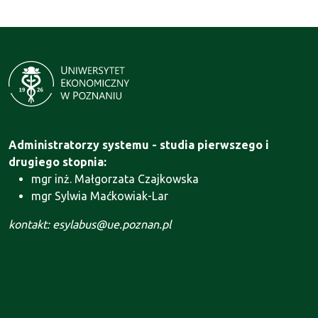
Administratorzy systemu - studia pierwszego i
drugiego stopnia:
mgr inż. Małgorzata Czajkowska
mgr Sylwia Maćkowiak-Lar
kontakt: esylabus@ue.poznan.pl
Administrator systemu - Szkoła Doktorska:
mgr Agnieszka Motała
kontakt: szkola.doktorska@ue.poznan.pl