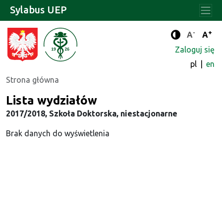
Sylabus UEP
-
+
Standard
Stan
A
A
Tryb zwięks
Zaloguj się
pl
en
Strona główna
Lista wydziałów
2017/2018, Szkoła Doktorska, niestacjonarne
Brak danych do wyświetlenia