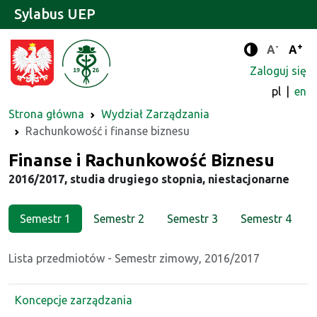
Sylabus UEP
-
+
Standard
Stan
A
A
Tryb zwięks
Zaloguj się
pl
en
Strona główna
Wydział Zarządzania
Rachunkowość i finanse biznesu
Kierunek
Finanse i Rachunkowość Biznesu
2016/2017, studia drugiego stopnia, niestacjonarne
Semestr 1
Semestr 2
Semestr 3
Semestr 4
Lista przedmiotów - Semestr zimowy, 2016/2017
Koncepcje zarządzania