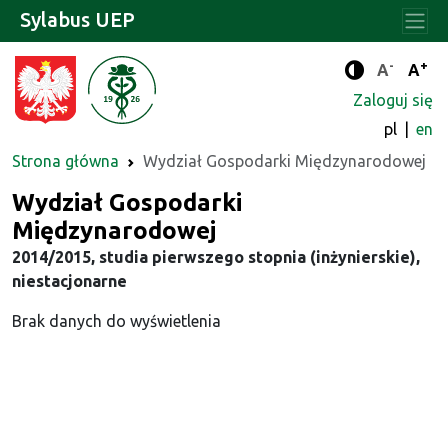
Sylabus UEP
-
+
Standard
Stan
A
A
Tryb zwięks
Zaloguj się
pl
en
Strona główna
Wydział Gospodarki Międzynarodowej
Wydział Gospodarki
Międzynarodowej
2014/2015, studia pierwszego stopnia (inżynierskie),
niestacjonarne
Brak danych do wyświetlenia