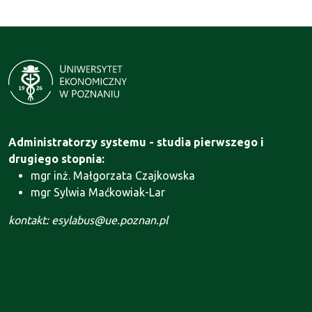
Administratorzy systemu - studia pierwszego i
drugiego stopnia:
mgr inż. Małgorzata Czajkowska
mgr Sylwia Maćkowiak-Lar
kontakt: esylabus@ue.poznan.pl
Administrator systemu - Szkoła Doktorska:
mgr Agnieszka Motała
kontakt: szkola.doktorska@ue.poznan.pl