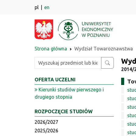
pl
en
Strona główna
Wydział Towaroznawstwa
Wyd
Wpisz szukaną frazę
2014/
OFERTA UCZELNI
To
Kierunki studiów pierwszego i
stud
drugiego stopnia
stud
stu
ROZPOCZĘCIE STUDIÓW
stu
2026/2027
stud
2025/2026
stud