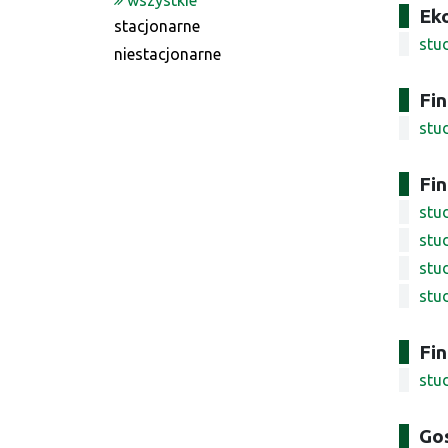
wszystkie
Ek
stacjonarne
stud
niestacjonarne
Fi
stud
Fin
stud
stud
stu
stu
Fin
stu
Go