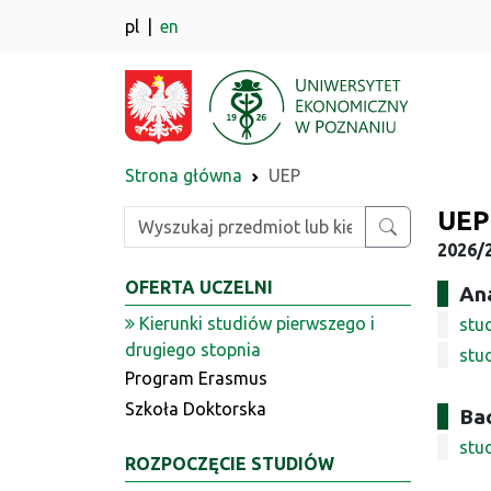
pl
en
Strona główna
UEP
UEP
Wpisz szukaną frazę
2026/
OFERTA UCZELNI
An
Kierunki studiów pierwszego i
stu
drugiego stopnia
stu
Program Erasmus
Szkoła Doktorska
Bac
stud
ROZPOCZĘCIE STUDIÓW