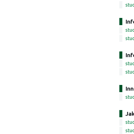
stud
Inf
stud
stud
Inf
stu
stu
In
stu
Jak
stud
stud