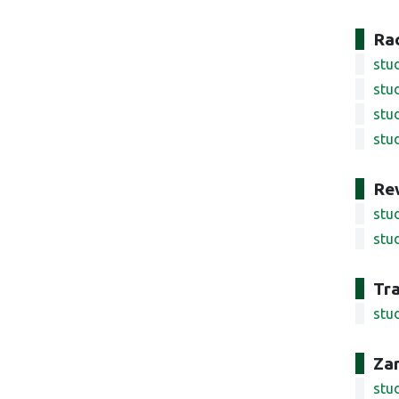
Ra
stud
stud
stu
stu
Re
stu
stu
Tra
stu
Za
stud