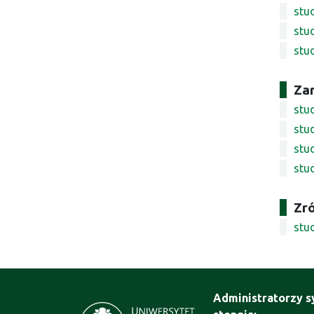
stud
stu
stu
Zar
stud
stud
stud
stud
Zr
stu
Administratorzy s