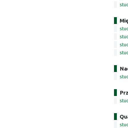
stu
Mi
stud
stud
stu
stu
Nad
stu
Pr
stu
Qua
stu