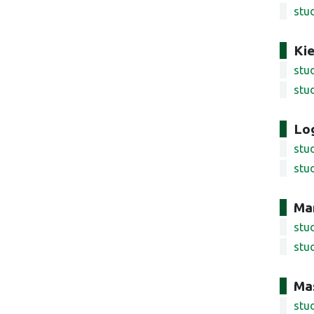
stud
Ki
stud
stu
Lo
stud
stud
Ma
stu
stu
Mas
stu