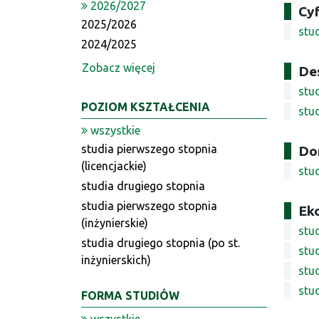
2026/2027
Cy
2025/2026
stu
2024/2025
Zobacz więcej
Des
stu
POZIOM KSZTAŁCENIA
stu
wszystkie
studia pierwszego stopnia
Do
(licencjackie)
stu
studia drugiego stopnia
studia pierwszego stopnia
Ek
(inżynierskie)
stud
studia drugiego stopnia (po st.
stud
inżynierskich)
stu
stu
FORMA STUDIÓW