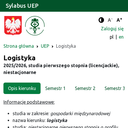
Sylabus UEP
-
+
Standard
Stan
A
A
Tryb zwięks
Zaloguj się
pl
en
Strona główna
UEP
Logistyka
Kierunek
Logistyka
2025/2026, studia pierwszego stopnia (licencjackie),
niestacjonarne
Opis kierunku
Semestr 1
Semestr 2
Semestr 3
Informacje podstawowe:
studia w zakresie:
gospodarki międzynarodowej
nazwa kierunku:
logistyka
studia:
niestacjonarne pierwszego stopnia o profilu