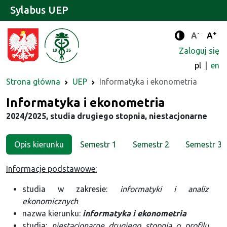
Sylabus UEP
-
+
Standard
Stan
A
A
Tryb zwięks
Zaloguj się
pl
en
Strona główna
UEP
Informatyka i ekonometria
Kierunek
Informatyka i ekonometria
2024/2025, studia drugiego stopnia, niestacjonarne
Opis kierunku
Semestr 1
Semestr 2
Semestr 3
Informacje podstawowe:
studia w zakresie:
informatyki i analiz
ekonomicznych
nazwa kierunku:
informatyka i ekonometria
studia:
niestacjonarne drugiego stopnia o profilu