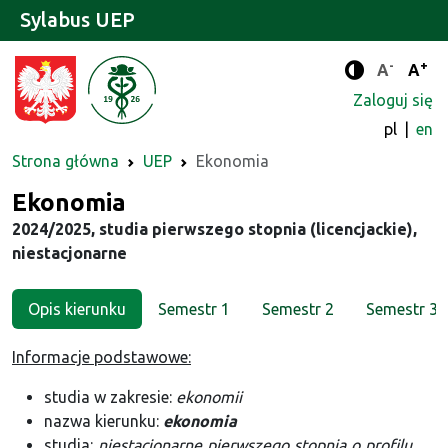
Sylabus UEP
-
+
Standard
Stan
A
A
Tryb zwięks
Zaloguj się
pl
en
Strona główna
UEP
Ekonomia
Kierunek
Ekonomia
2024/2025, studia pierwszego stopnia (licencjackie),
niestacjonarne
Opis kierunku
Semestr 1
Semestr 2
Semestr 3
Informacje podstawowe:
studia w zakresie:
ekonomii
nazwa kierunku:
ekonomia
studia:
niestacjonarne pierwszego stopnia o profilu