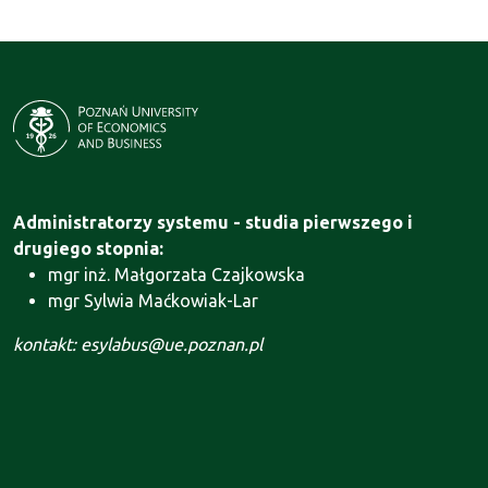
Administratorzy systemu - studia pierwszego i
drugiego stopnia:
mgr inż. Małgorzata Czajkowska
mgr Sylwia Maćkowiak-Lar
kontakt: esylabus@ue.poznan.pl
Administrator systemu - Szkoła Doktorska:
mgr Agnieszka Motała
kontakt: szkola.doktorska@ue.poznan.pl