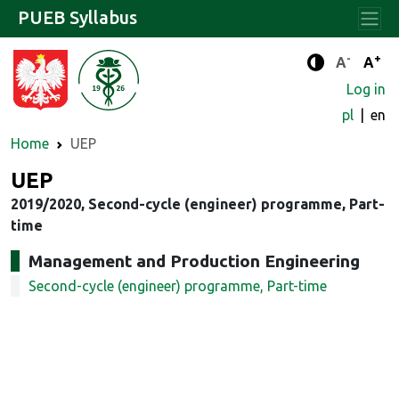
PUEB Syllabus
-
+
Standard 
Stand
A
A
Enhanced c
Log in
pl
en
Home
UEP
UEP
2019/2020, Second-cycle (engineer) programme, Part-
time
Management and Production Engineering
Second-cycle (engineer) programme, Part-time