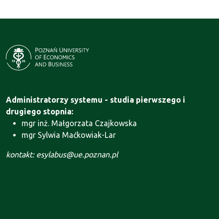
Administratorzy systemu - studia pierwszego i
drugiego stopnia:
mgr inż. Małgorzata Czajkowska
mgr Sylwia Maćkowiak-Lar
kontakt: esylabus@ue.poznan.pl
Administrator systemu - Szkoła Doktorska:
mgr Agnieszka Motała
kontakt: szkola.doktorska@ue.poznan.pl