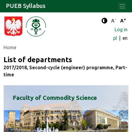
PUEB Syllabus
-
+
Standard 
Stand
A
A
Enhanced c
Log in
pl
en
Home
List of departments
2017/2018, Second-cycle (engineer) programme, Part-
time
Faculty of Commodity Science