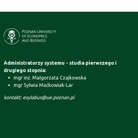
Administratorzy systemu - studia pierwszego i
drugiego stopnia:
mgr inż. Małgorzata Czajkowska
mgr Sylwia Maćkowiak-Lar
kontakt: esylabus@ue.poznan.pl
Administrator systemu - Szkoła Doktorska:
mgr Agnieszka Motała
kontakt: szkola.doktorska@ue.poznan.pl