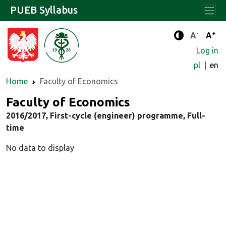
PUEB Syllabus
-
+
Standard 
Stand
A
A
Enhanced c
Log in
pl
en
Home
Faculty of Economics
Faculty of Economics
2016/2017, First-cycle (engineer) programme, Full-
time
No data to display