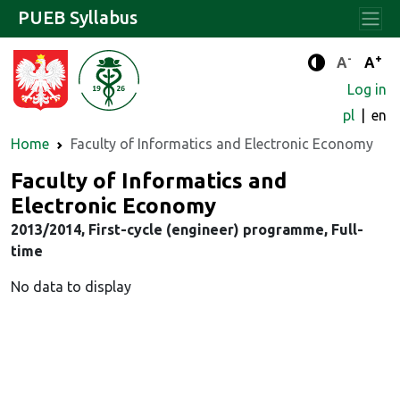
PUEB Syllabus
-
+
Standard 
Stand
A
A
Enhanced c
Log in
pl
en
Home
Faculty of Informatics and Electronic Economy
Faculty of Informatics and
Electronic Economy
2013/2014, First-cycle (engineer) programme, Full-
time
No data to display