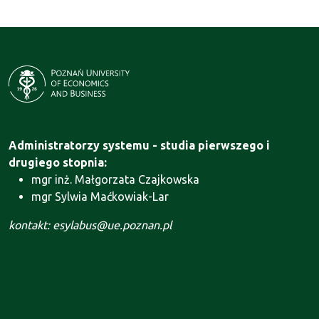
Administratorzy systemu - studia pierwszego i
drugiego stopnia:
mgr inż. Małgorzata Czajkowska
mgr Sylwia Maćkowiak-Lar
kontakt: esylabus@ue.poznan.pl
Administrator systemu - Szkoła Doktorska:
mgr Agnieszka Motała
kontakt: szkola.doktorska@ue.poznan.pl