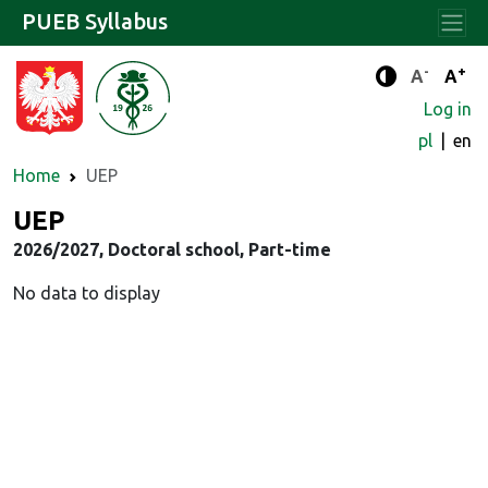
PUEB Syllabus
-
+
Standard 
Stand
A
A
Enhanced c
Log in
pl
en
Home
UEP
UEP
2026/2027, Doctoral school, Part-time
No data to display