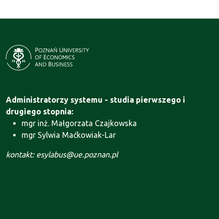
Administratorzy systemu - studia pierwszego i
drugiego stopnia:
mgr inż. Małgorzata Czajkowska
mgr Sylwia Maćkowiak-Lar
kontakt: esylabus@ue.poznan.pl
Administrator systemu - Szkoła Doktorska:
mgr Agnieszka Motała
kontakt: szkola.doktorska@ue.poznan.pl