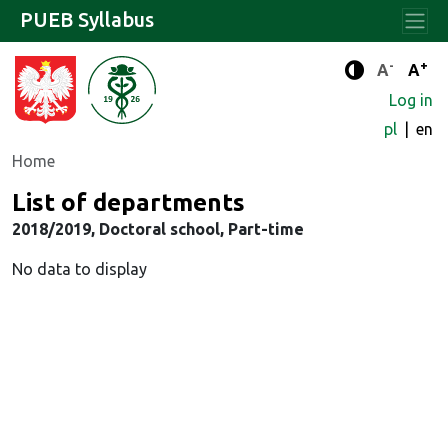
PUEB Syllabus
-
+
Standard 
Stand
A
A
Enhanced c
Log in
pl
en
Home
List of departments
2018/2019, Doctoral school, Part-time
No data to display