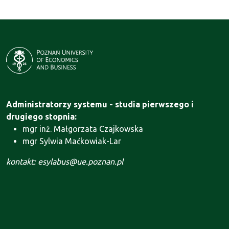
Administratorzy systemu - studia pierwszego i
drugiego stopnia:
mgr inż. Małgorzata Czajkowska
mgr Sylwia Maćkowiak-Lar
kontakt: esylabus@ue.poznan.pl
Administrator systemu - Szkoła Doktorska:
mgr Agnieszka Motała
kontakt: szkola.doktorska@ue.poznan.pl