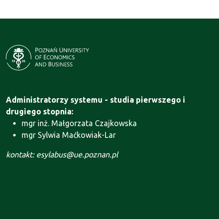
Administratorzy systemu - studia pierwszego i
drugiego stopnia:
mgr inż. Małgorzata Czajkowska
mgr Sylwia Maćkowiak-Lar
kontakt: esylabus@ue.poznan.pl
Administrator systemu - Szkoła Doktorska:
mgr Agnieszka Motała
kontakt: szkola.doktorska@ue.poznan.pl