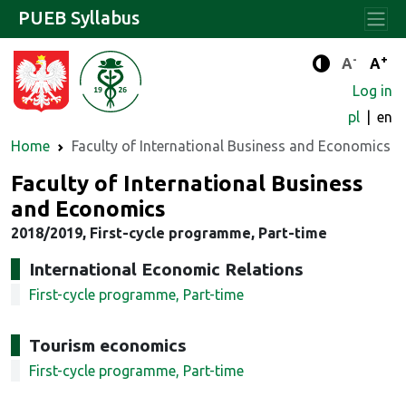
PUEB Syllabus
-
+
Standard 
Stand
A
A
Enhanced c
Log in
pl
en
Home
Faculty of International Business and Economics
Faculty of International Business
and Economics
2018/2019, First-cycle programme, Part-time
International Economic Relations
First-cycle programme, Part-time
Tourism economics
First-cycle programme, Part-time